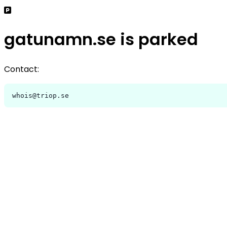
gatunamn.se is parked
Contact:
whois@triop.se